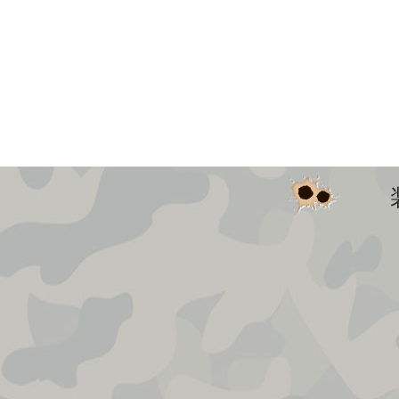
清寓庄园CS基地
影视真人CS基地
红螺寺战区
雁栖湖战区