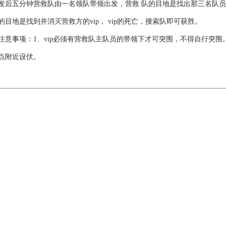
发后五分钟营救队由一名领队带领出发，营救 队的目地是找出那三名队员中
的目地是找到并消灭营救方的vip， vip的死亡，搜索队即可获胜。
注意事项：1、vip必须有营救队主队员的带领下才可突围，不得自行突围。
点附近设伏。