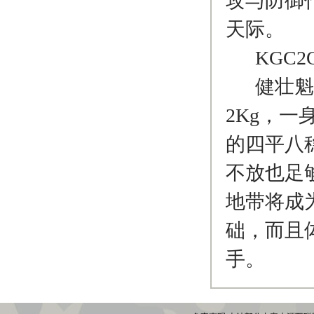
攻与防御
天际。
KGC2Q
健壮魁梧
2Kg，
的四平八
不放也足
地带将成
础，而且
手。