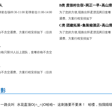
人
B类 度假村住宿+两正一早+高山滑水
09:30-11:00 彩弹射击11:00-14:00
为了您的方便,现推出怀柔漂流两日套餐
通费。方案行程安排如下
C类 团建拓展+集装箱酒店+高山滑水
格不含交通费。方案行程安排如下（仅供
为了您的方便,现推出怀柔漂流两日套餐
通费。方案行程安排如下
人
价格只限10人以上团队，套餐价格不含交
人
格不含交通费。方案行程安排如下（仅供
一路尖叫
水花盖顶O(∩_∩)O哈哈~
这刺激要不要来！
哈喽，拍我嘻嘻