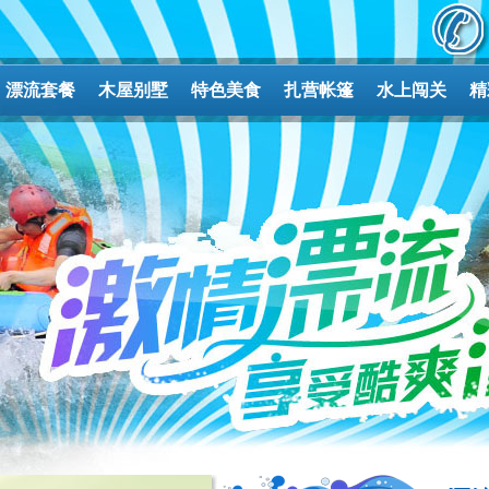
漂流套餐
木屋别墅
特色美食
扎营帐篷
水上闯关
精