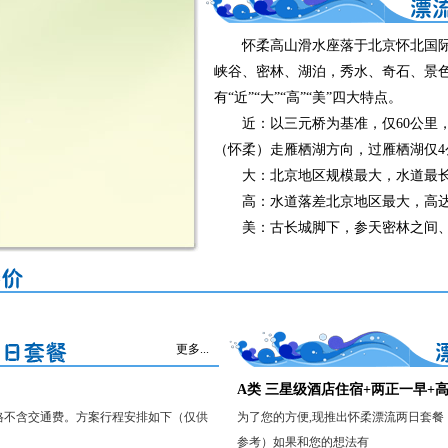
怀柔高山滑水座落于北京怀北国际
峡谷、密林、湖泊，秀水、奇石、景
有“近”“大”“高”“美”四大特点。
近：以三元桥为基准，仅60公里，
（怀柔）走雁栖湖方向，过雁栖湖仅
大：北京地区规模最大，水道最长，
高：水道落差北京地区最大，高达
美：古长城脚下，参天密林之间
更多...
A类 三星级酒店住宿+两正一早+高
格不含交通费。方案行程安排如下（仅供
为了您的方便,现推出怀柔漂流两日套
参考）如果和您的想法有