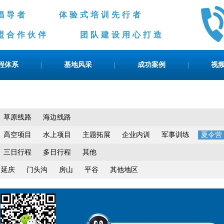
游倡导者 体验式培训先行者
作伙伴 团队建设用心打造
程体系
基地风采
成功案例
视
|
|
|
草原线路
海边线路
高空项目
水上项目
主题拓展
企业内训
军事训练
夏令营
三日行程
多日行程
其他
延庆
门头沟
房山
平谷
其他地区