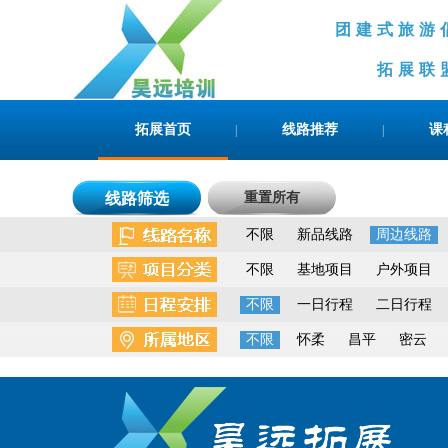
团建式旅
拓展联盟合
拓展首页
线路推荐
课
|
|
线路筛选
重置所有
不限
新品线路
周边线路
不限
基地项目
户外项目
不限
一日行程
二日行程
不限
怀柔
昌平
密云