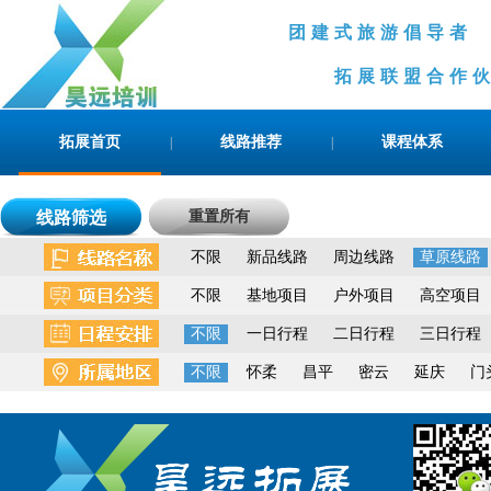
团建式旅游倡导
拓展联盟合作伙伴
拓展首页
线路推荐
课程体系
|
|
线路筛选
重置所有
不限
新品线路
周边线路
草原线路
不限
基地项目
户外项目
高空项目
不限
一日行程
二日行程
三日行程
不限
怀柔
昌平
密云
延庆
门