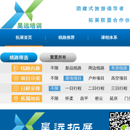
团建式旅游倡导
拓展联盟合作伙伴
拓展首页
线路推荐
课程体系
|
|
线路筛选
重置所有
不限
新品线路
周边线路
草原线路
不限
基地项目
户外项目
高空项目
不限
一日行程
二日行程
三日行程
不限
怀柔
昌平
密云
延庆
门