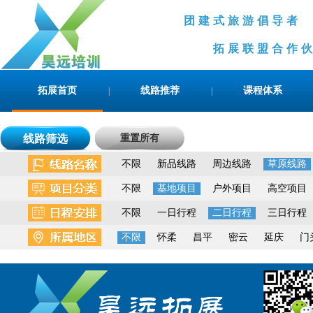
团建式旅游倡导
拓展联盟合作伙伴
拓展首页
线路推荐
课程体系
|
|
线路筛选
重置所有
不限
新品线路
周边线路
草原线路
不限
基地项目
户外项目
高空项目
不限
一日行程
二日行程
三日行程
不限
怀柔
昌平
密云
延庆
门