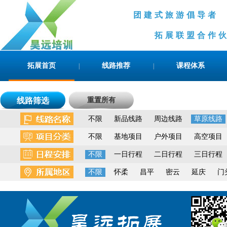
团建式旅游倡导
拓展联盟合作伙伴
拓展首页
线路推荐
课程体系
|
|
线路筛选
重置所有
不限
新品线路
周边线路
草原线路
不限
基地项目
户外项目
高空项目
不限
一日行程
二日行程
三日行程
不限
怀柔
昌平
密云
延庆
门