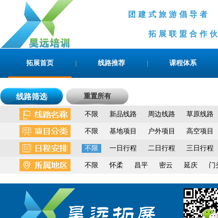
团建式旅游倡导
拓展联盟合作伙伴
拓展首页
线路推荐
课程体系
|
|
线路筛选
重置所有
不限
新品线路
周边线路
草原线路
不限
基地项目
户外项目
高空项目
不限
一日行程
二日行程
三日行程
不限
怀柔
昌平
密云
延庆
门