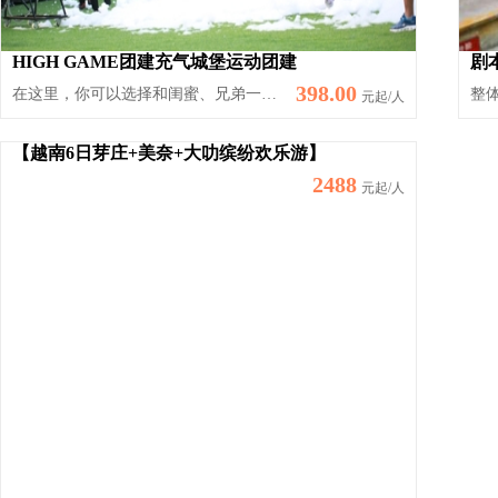
HIGH GAME团建充气城堡运动团建
剧
398.00
在这里，你可以选择和闺蜜、兄弟一起组队前进，可以和爱人、家 人牵手前行，可以和同学、和同事一起抱团刷副本，也可以做个帅气的独行侠
元起/人
【越南6日芽庄+美奈+大叻缤纷欢乐游】
2488
元起/人