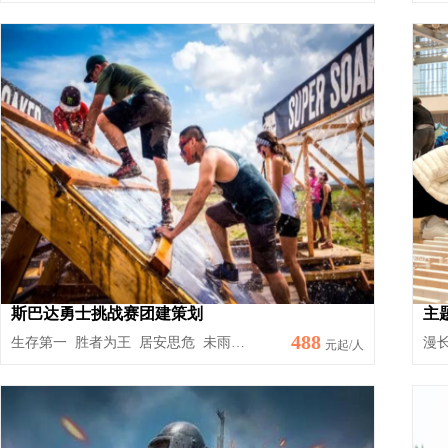
斯巴达勇士挑战赛团建策划
主
488
生存第一 胜者为王 居安思危 未雨绸缪
元起/人