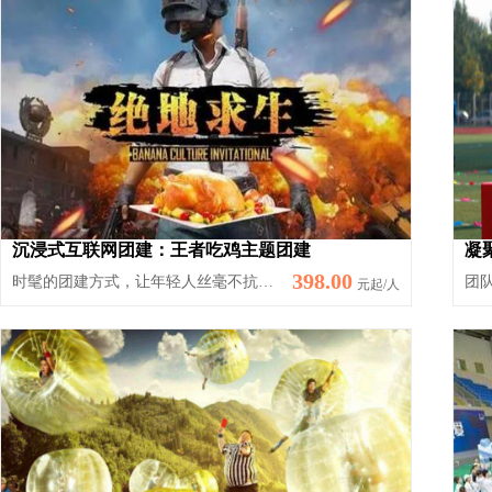
沉浸式互联网团建：王者吃鸡主题团建
凝
398.00
时髦的团建方式，让年轻人丝毫不抗拒，欲罢不能。
元起/人